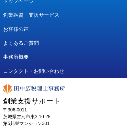
「取引先別管理」での経営の「解像
トップページ
2024.10.29
度」を上げよう！
創業融資・支援サービス
2024.9.26
どうする？従業員の「副業」
お客様の声
知っておきたい「生前贈与」のイロ
よくあるご質問
2024.9.4
ハ
事務所概要
「インボイス」再点検！免税事業者
コンタクト・お問い合わせ
2024.9.4
等の取引
給与計算担当者のための「定額減
2024.8.23
創業支援サポート
税」取扱いの最終チェック
〒306-0011
茨城県古河市東3-10-28
中小企業のためのメンタルヘルスケ
2024.8.23
第5邦栄マンション301