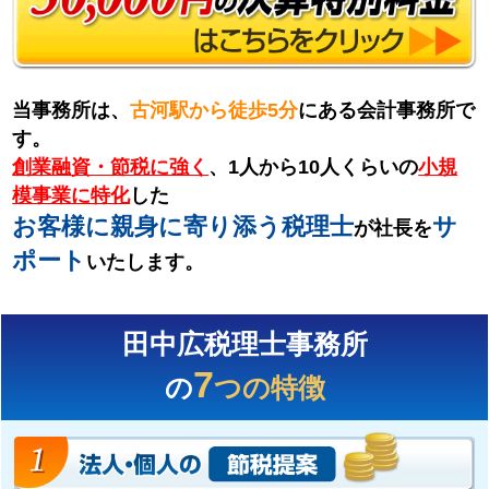
当事務所は、
古河駅から徒歩5分
にある会計事務所で
す。
創業融資・節税に強く
、1人から10人くらいの
小規
模事業に特化
した
お客様に親身に寄り添う税理士
サ
が社長を
ポート
いたします。
田中広税理士事務所
7
の
つの特徴