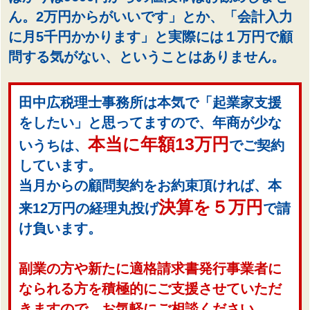
ん。2万円からがいいです」とか、「会計入力
に月5千円かかります」と実際には１万円で顧
問する気がない、ということはありません。
田中広税理士事務所は本気で「起業家支援
をしたい」と思ってますので、年商が少な
本当に年額13万円
いうちは、
でご契約
しています。
当月からの顧問契約をお約束頂ければ、本
決算を５万円
来12万円の経理丸投げ
で請
け負います。
副業の方や新たに適格請求書発行事業者に
なられる方を積極的にご支援させていただ
きますので、お気軽にご相談ください。