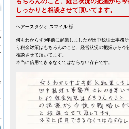
もちろんのこと、経営状況の把握から今
しっかりと
相談させて頂いてます。
ヘアースタジオ スマイル 様
の
何もわからず5年前に起業しましたが田中税理士事務
長
り税金対策はもちろんのこと、経営状況の把握から今
又
相談させて頂いてます。
々
本当に信用できるなくてはならない存在です。
、
経
を
を